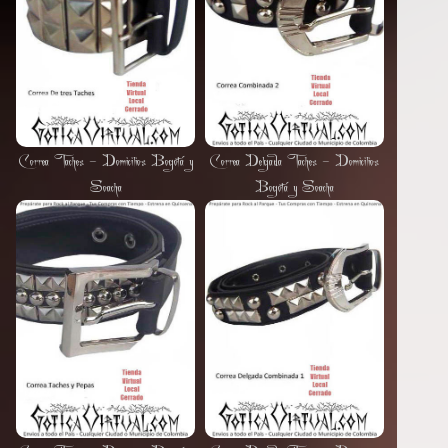
Ropa
Femenina
Correa Taches - Domicilios Bogotá y
Correa Delgada Taches - Domicilios
Soacha
Bogotá y Soacha